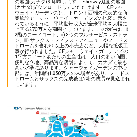
の地図(カナダ)を印刷します。 Sherway庭園の地図
(カナダ)ダウンロードしていただけます。 CFシャー
ウェイ・ガーデンズは、トロント西端の代表的な商
業施設で、シャーウェイ・ガーデンズの地図に示さ
れているように、平均世帯収入が全米平均を大幅に
上回る270万人を商圏としています。この物件は、i)
2階のフードコート、ii) 3つのフルサービスレストラ
ン、iii) サックス・フィフス・アベニューやノードス
トロームを含む50以上の小売店など、大幅な拡張工
事が行われました。CFシャーウェイ・ガーデンズの
1平方フィートあたりの生産性は、人口の多い商圏、
便利な立地、高品質な店舗によって、カナダで最も
高い水準にあります。シャーウェイガーデンの中心
部には、年間約1,050万人の来場者があり、ノードス
トロームとサックスの完成後は2桁の成長が見込まれ
ています。