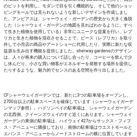
のピットを利用し、モダンで目を引く機能的な、そして他のショッ
ピングモールでは見られないような新しいデザインを作成しまし
た。アンビアスは、シャーウェイ・ガーデンの歴史から大きく逸脱
した（シャーウェイ・ガーデンの地図を見ればわかるように、すべ
て生きた植物を使用している）非常にユニークな提案を行い、レプ
リカと生きた植物を混在させることで、ピース（レプリカ）を取り
外して小売店の商品やアートショーに代用したり、実際に新たな収
益源を生み出す機能を提供しました。sherway gardensのデザイン
は、人々が将来の購入について話し合ったり、コーヒーを飲んで少
し休んだり、小さな買い物客がエネルギーを発散する場所を提供し
たりするような、魅力的でセンスのある空間を作り出しました。
CFシャーウェイガーデンでは、新たに3つの駐車場をオープンし、
2700台以上の駐車スペースを確保しています（シャーウェイガーデ
ンマップ参照）。ハドソンベイの駐車場は、シャーウェイガーデン
の北西側、クイーンズウェイのすぐ近くにあります。シャーウェイ
ガーデンの東側の駐車場は、ハイウェイ427からサックス・フィフ
ス・アベニューに隣接しており、南側の駐車場はウエストモールと
エバンス・アベニューからノードストロームの横に位置しています