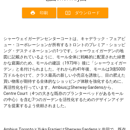
print
system_update_alt
印刷
ダウンロード
シャーウェイガーデンセンターコートは、キャデラック・フェアビ
ュー・コーポレーションが所有するトロントのプレミア・ショッピ
ング・デスティネーションの1つです。シャーウェイガーデンの地
図に記載されているように、モール全体に戦略的に配置された緑豊
かな庭園のため、モールの建設（1973年）後に「シャーウェイガー
デン」と名付けられました。それから約41年後、モールは3億5000
万ドルをかけて、クラス最高の新しい小売店を誘致し、目の肥えた
買い物客が期待する全体的なショッピング体験を強化するために、
再活性化を行っています。AmbiusはSherway Gardensから、
Centre Court（4つの大きな既存のプランターベッドがあるモール
の中心）を含む7つのガーデンを活性化するためのデザインアイデ
アを提案するよう依頼されました。
Ambius TorontoとYuko FrazierはSherway Gardensと共同で、既存