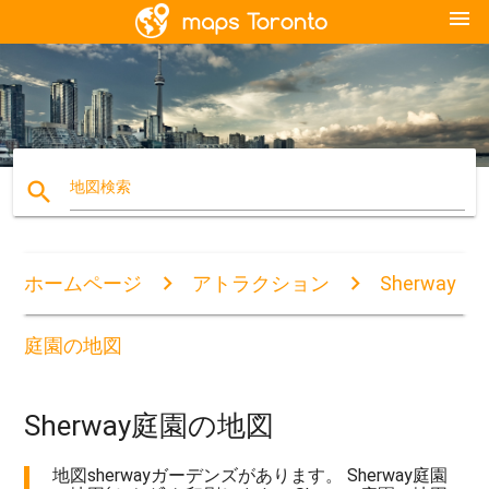
menu
search
地図検索
ホームページ
アトラクション
Sherway
庭園の地図
Sherway庭園の地図
地図sherwayガーデンズがあります。 Sherway庭園